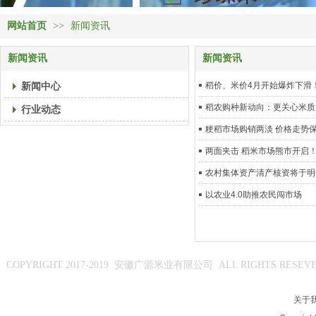
网站首页
>>
新闻资讯
新闻资讯
新闻资讯
新闻中心
稻价、米价4月开始爆炸下滑
稻农购种新动向：更关心米质
行业动态
粳稻市场购销两淡 价格走势
两面夹击 稻米市场熊市开启
农村集体资产清产核资将于明
以农业4.0助推农民闯市场
安徽广源米业有限公司
COPYRIGHT 2017-2019
ALL RIGHTS RESEV
关于